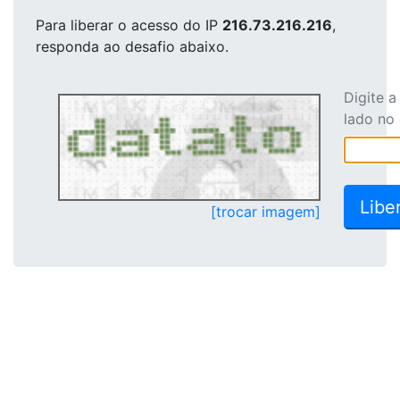
Para liberar o acesso
do IP
216.73.216.216
,
responda ao desafio abaixo.
Digite 
lado no
[trocar imagem]